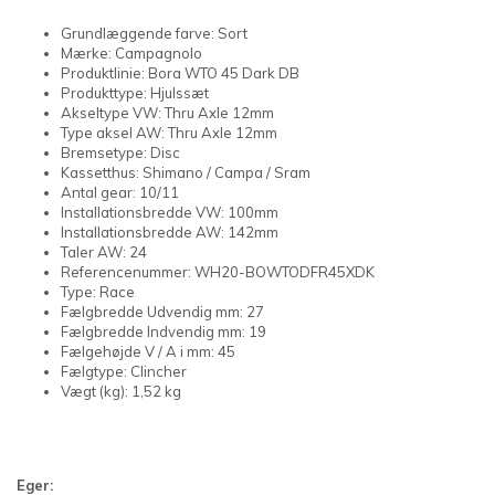
Grundlæggende farve: Sort
Mærke: Campagnolo
Produktlinie: Bora WTO 45 Dark DB
Produkttype: Hjulssæt
Akseltype VW: Thru Axle 12mm
Type aksel AW: Thru Axle 12mm
Bremsetype: Disc
Kassetthus: Shimano / Campa / Sram
Antal gear: 10/11
Installationsbredde VW: 100mm
Installationsbredde AW: 142mm
Taler AW: 24
Referencenummer: WH20-BOWTODFR45XDK
Type: Race
Fælgbredde Udvendig mm: 27
Fælgbredde Indvendig mm: 19
Fælgehøjde V / A i mm: 45
Fælgtype: Clincher
Vægt (kg): 1,52 kg
Eger: