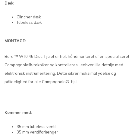
Dæk:
Clincher dæk
Tubeless dæk
MONTAGE:
Bora ™ WT0 45 Disc-hjulet er helt håndmonteret af en specialiseret
Campagnolo®-tekniker og kontrolleres i enhver lille detalje med
elektronisk instrumentering. Dette sikrer maksimal ydelse og
pålidelighed for alle Campagnolo®-hjul.
Kommer med:
35 mm tubeless ventil
35 mm ventilforlænger