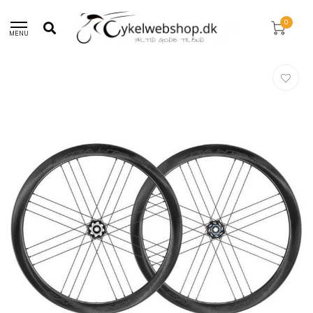
Fri fragt over 750,-
0
MENU
Hjem
/
Campagnolo Bora WTO 45 Disc Carbon Hjulsæt