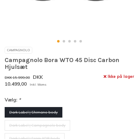
CAMPAGNOLO
Campagnolo Bora WTO 45 Disc Carbon
Hjulsæt
DKK
Ikke på lager
DKK 15.999,00
10.499,00
Inkl. Moms
Vælg:
*
Dark Label | Shimano body
Dark Label | Campagnolo body
Dark Label | Sram XDR body