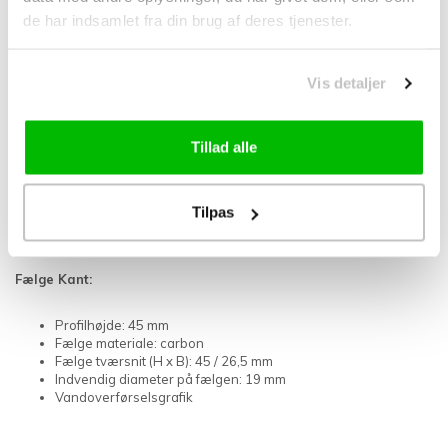
SRAM 12 tandhjulssæt
de har indsamlet fra din brug af deres tjenester.
Vis detaljer
Nav:
Monolitisk nav i sort aluminium
Tillad alle
USB-kop-og-kegle-lejesystem
Navkant: 100 mm foran, 142 mm bagpå
Drejemateriale: aluminium
Tilpas
Kegle- og keglebærersystem
Fælge Kant:
Profilhøjde: 45 mm
Fælge materiale: carbon
Fælge tværsnit (H x B): 45 / 26,5 mm
Indvendig diameter på fælgen: 19 mm
Vandoverførselsgrafik