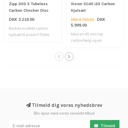
Zipp 303 S Tubeless
Vision SC45 i23 Carbon
Carbon Clincher Disc
Hjulsæt
Hjulsæt
DKK 3.219,00
DKK
DKK 9.750,00
5.999,00
Bedste kvalitet carbon
Med en 45 mm høj
hjulsæt til prisen!! Flotte
carbonfælg og en
fælge, so..
indvendig bredde på 23
mm ..
Tilmeld dig vores nyhedsbrev
Bliv ajour med vores seneste tilbud
Tilmeld