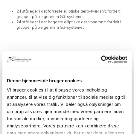
24 stål eger i det forreste elliptiske aero-tværsnit, fordelt i
grupper på tre gennem G3-systemet
24 stål eger i det bageste elliptiske aero tværsnit, fordelt i
grupper på tre gennem G3-systemet
VERSIONER OG VÆGTER:
Dark Label
Kun tilgængelig til 2-vejs pasform: 1520 gr
Denne hjemmeside bruger cookies
Vi bruger cookies til at tilpasse vores indhold og
annoncer, til at vise dig funktioner til sociale medier og til
at analysere vores trafik. Vi deler også oplysninger om
din brug af vores hjemmeside med vores partnere inden
KOMPATIBILITET:
for sociale medier, annonceringspartnere og
analysepartnere. Vores partnere kan kombinere disse
Campagnolo tandhjulssæt 10/11/12
data med andre oplysninger, du har givet dem, eller som
Shimano tandhjulssæt / SRAM 10/11