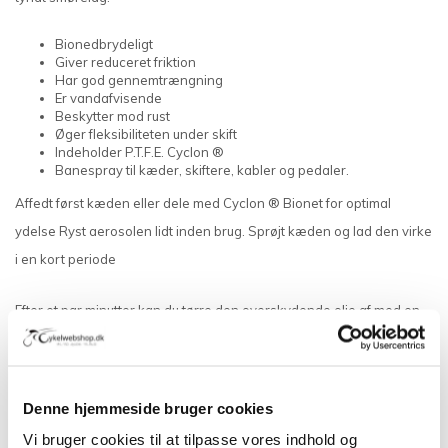
Bionedbrydeligt
Giver reduceret friktion
Har god gennemtrængning
Er vandafvisende
Beskytter mod rust
Øger fleksibiliteten under skift
Indeholder P.T.F.E. Cyclon ®
Banespray til kæder, skiftere, kabler og pedaler.
Affedt først kæden eller dele med Cyclon ® Bionet for optimal
ydelse Ryst aerosolen lidt inden brug. Sprøjt kæden og lad den virke
i en kort periode
Efter et par minutter kan du tørre den overskydende olie af med en
klud.
Cyclon ® Course Spray giver dig optimal beskyttelse.
Denne hjemmeside bruger cookies
Vi bruger cookies til at tilpasse vores indhold og
Anmeldelser