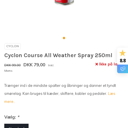
CYCLON
Cyclon Course All Weather Spray 250ml
8.8
DKK 79,00
Ikke på lager
DKK 99,00
Inkl.
Moms
Trænger ind i de mindste spalter og åbninger og danner et tyndt
smørelag. Kan bruges til kæder, skiftere, kabler og pedaler.
Læs
mere..
Vælg:
*