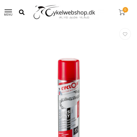
30 dages returret!
0
MENU
Hjem
/
Cyclon Course All Weather Spray 250ml