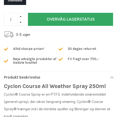
Standard
OVERVÅG LAGERSTATUS
3-5 uger
Altid skarpe priser!
30 dages returret
Nøje udvalgte produkter af
Fri fragt over 750,-
bedste kvalitet
Produkt beskrivelse
Cyclon Course All Weather Spray 250ml
Cyclon® Course Spray er en P.T.F.E. indeholdende smøremiddel
(generel spray), der sikrer langvarig smøring. Cyclon® Course
Spray® trænger ind i de mindste spalter og åbninger og danner et
tyndt smørelag.