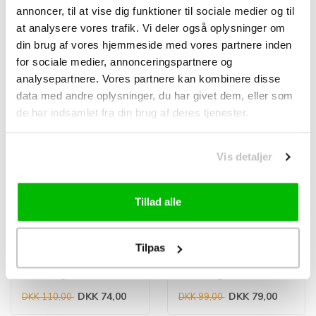
annoncer, til at vise dig funktioner til sociale medier og til
at analysere vores trafik. Vi deler også oplysninger om
Relaterede produkter
din brug af vores hjemmeside med vores partnere inden
TILBUD -33%
TILBUD -20%
for sociale medier, annonceringspartnere og
analysepartnere. Vores partnere kan kombinere disse
data med andre oplysninger, du har givet dem, eller som
de har indsamlet fra din brug af deres tjenester.
Vis detaljer
Tillad alle
CYCLON
CYCLON
Cyclon Bionet Chain
Cyclon Bionet
Cleaner 1000 ml
Chaincleaner
Tilpas
affedtningsmiddel
Triggerspray 750ml
Fremragende
Fremragende
affedtningsmiddel til
affedtningsmiddel, som er
rengøring af gearsystem
bionedbrydeligt. Til
DKK 74,00
DKK 79,00
DKK 110,00
DKK 99,00
fjernelse af olier, f..