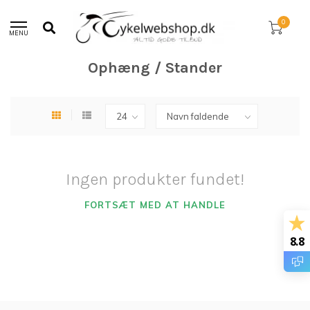
30 dages returret!
0
MENU
Hjem
/
Udstyr
/
Ophæng / Stander
Ophæng / Stander
Ingen produkter fundet!
FORTSÆT MED AT HANDLE
8.8