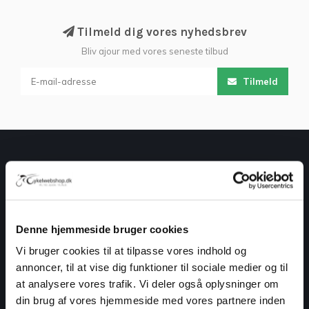
Tilmeld dig vores nyhedsbrev
Bliv ajour med vores seneste tilbud
Tilmeld
Denne hjemmeside bruger cookies
Cykelwebshop.dk er din online cykelforretning. Vi har et stort
Vi bruger cookies til at tilpasse vores indhold og
udvalg af alt indenfor cykler, tilbehør, udstyr og reservedele.
annoncer, til at vise dig funktioner til sociale medier og til
Alle produkter er af god kvalitet til skarpe priser.
at analysere vores trafik. Vi deler også oplysninger om
din brug af vores hjemmeside med vores partnere inden