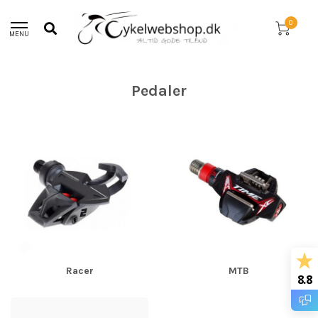
30 dages returret!
0
MENU
Hjem
/
Dele
/
Pedaler
Pedaler
Racer
MTB
8.8