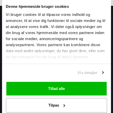
Denne hjemmeside bruger cookies
Vi bruger cookies til at tilpasse vores indhold og
annoncer, til at vise dig funktioner til sociale medier og til
at analysere vores trafik. Vi deler også oplysninger om
din brug af vores hjemmeside med vores partnere inden
for sociale medier, annonceringspartnere og
analysepartnere. Vores partnere kan kombinere disse
Cykelwebshop.dk er din online cykelforretning. Vi har et stort
data med andre oplysninger, du har givet dem, eller som
udvalg af alt indenfor cykler, tilbehør, udstyr og reservedele.
de har indsamlet fra din brug af deres tjenester.
Alle produkter er af god kvalitet til skarpe priser.
Warmtekrachtstraat 3
Vis detaljer
8094 SE
Hattemerbroek, Holland
Tillad alle
info@cykelwebshop.dk
Tilpas