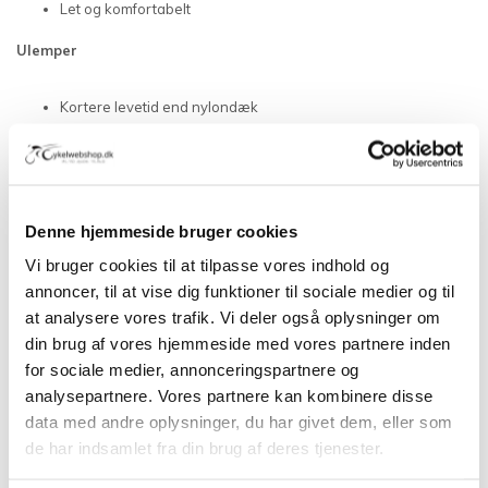
Let og komfortabelt
Ulemper
Kortere levetid end nylondæk
Ikke egnet til tubeless
Egenskaber
Denne hjemmeside bruger cookies
Type: foldedæk
Vi bruger cookies til at tilpasse vores indhold og
Karkasse: 320 TPI bomuld
annoncer, til at vise dig funktioner til sociale medier og til
Gummiblanding: Graphene + Silica
at analysere vores trafik. Vi deler også oplysninger om
Anvendelse: racercykel
din brug af vores hjemmeside med vores partnere inden
Sæson: sommer
for sociale medier, annonceringspartnere og
Greb: ★★★★★
analysepartnere. Vores partnere kan kombinere disse
Rullemodstand: ★★★★★
data med andre oplysninger, du har givet dem, eller som
de har indsamlet fra din brug af deres tjenester.
Punkteringsbeskyttelse: ★★★★☆
Holdbarhed: ★★★☆☆