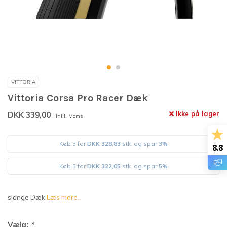
VITTORIA
Vittoria Corsa Pro Racer Dæk
DKK 339,00
Ikke på lager
Inkl. Moms
Køb 3 for
DKK 328,83
stk. og spar
3%
8.8
Køb 5 for
DKK 322,05
stk. og spar
5%
slange Dæk
Læs mere..
Vælg:
*