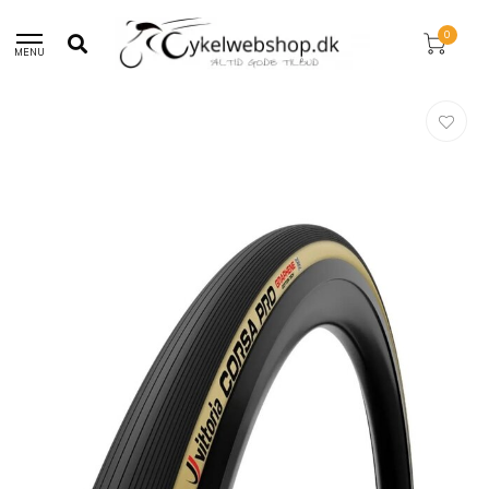
30 dages returret!
0
MENU
Hjem
/
Vittoria Corsa Pro Racer Dæk