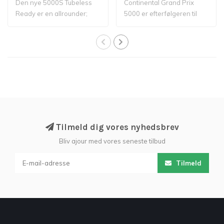
Den nye 5000S Tubeless
Continental Grand Prix
Ready er en allrounder;
5000 er efterfølgeren til
Lettere, hurt..
Grand Prix ..
Tilmeld dig vores nyhedsbrev
Bliv ajour med vores seneste tilbud
Tilmeld