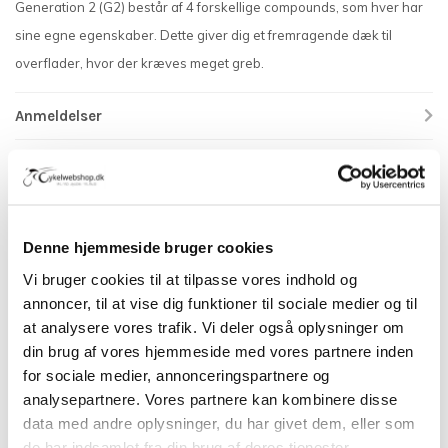
Generation 2 (G2) består af 4 forskellige compounds, som hver har
sine egne egenskaber. Dette giver dig et fremragende dæk til
overflader, hvor der kræves meget greb.
Anmeldelser
Relaterede produkter
Denne hjemmeside bruger cookies
Vi bruger cookies til at tilpasse vores indhold og
annoncer, til at vise dig funktioner til sociale medier og til
at analysere vores trafik. Vi deler også oplysninger om
din brug af vores hjemmeside med vores partnere inden
for sociale medier, annonceringspartnere og
analysepartnere. Vores partnere kan kombinere disse
SCHWALBE
SCHWALBE
data med andre oplysninger, du har givet dem, eller som
Schwalbe Racing Ray +
Schwalbe Racing Ray +
de har indsamlet fra din brug af deres tjenester.