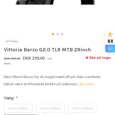
8.8
VITTORIA
Vittoria Barzo G2.0 TLR MTB 29inch
DKK 239,00
Ikke på lager
DKK 499,00
Inkl.
Moms
Med Vittoria Barzo har du meget trækkraft på våde overflader
takket være de firkantede blokke på slidbanen
Læs mere..
Vælg:
*
2.10 Sort/Brun
2.25 Sort/Brun
2.35 Sort/Brun