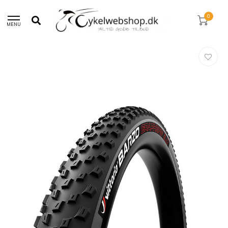
30 dages returret!
0
MENU
Hjem
/
Vittoria Barzo G2.0 TLR MTB 29inch