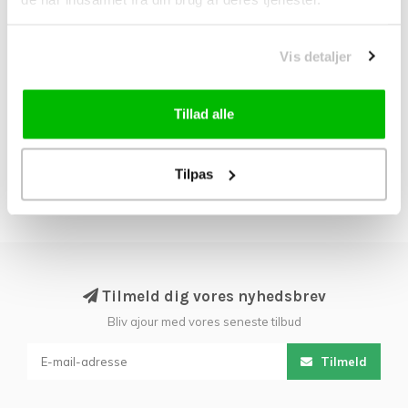
Racing Ralph Speed
Racing Ralph Super
Super Race TLE
Ground TLE
DKK 599,00
DKK 599,00
DKK 999,00
DKK 999,00
Vis detaljer
RACING RAY OG RACING
To nye dæk kombinerer
RALPH: DE NYE
deres styrker til
CROSSCOUNTRY
udfordringerne ved m..
Tillad alle
BROTHER
Tilpas
Tilmeld dig vores nyhedsbrev
Bliv ajour med vores seneste tilbud
Tilmeld