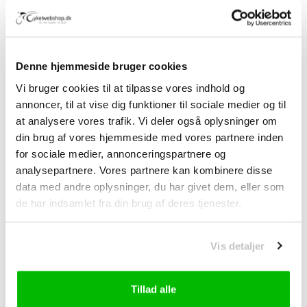
Skiver: 160/180 centerlås
Bundbeslag: Pressfit SM-BB71-41A
Kæde M7100
Denne hjemmeside bruger cookies
Derailleur M8100 Langt bur
Vi bruger cookies til at tilpasse vores indhold og
Diske MT800
annoncer, til at vise dig funktioner til sociale medier og til
Bremser MT8100
at analysere vores trafik. Vi deler også oplysninger om
Skifter XT
din brug af vores hjemmeside med vores partnere inden
for sociale medier, annonceringspartnere og
Anmeldelser
analysepartnere. Vores partnere kan kombinere disse
data med andre oplysninger, du har givet dem, eller som
Relaterede produkter
de har indsamlet fra din brug af deres tjenester.
Vis detaljer
Tillad alle