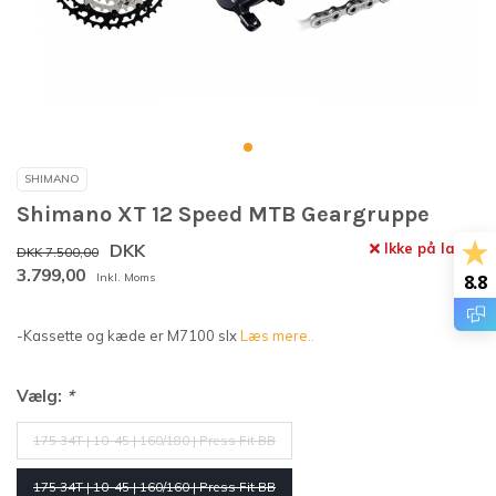
SHIMANO
Shimano XT 12 Speed MTB Geargruppe
DKK
Ikke på lager
DKK 7.500,00
3.799,00
Inkl. Moms
8.8
-Kassette og kæde er M7100 slx
Læs mere..
Vælg:
*
175 34T | 10-45 | 160/180 | Press Fit BB
175 34T | 10-45 | 160/160 | Press Fit BB