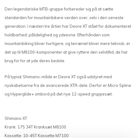
Den legendariske MTB-gruppe forbereder sig på at sætte
standarden for mountainbikere verden over, selv i den seneste
generation. I næsten tre årtier har Deore XT stået for dokumenteret
holdbarhed, pålidelighed og ydeevne. Efterhånden som
mountainbiking bliver hurtigere, og terrænet bliver mere teknisk, er
det op til M8100-komponenter at give ryttere den selvtillid, de har
brug for for at yde deres bedste.
På typisk Shimano-måde er Deore XT også udstyret med
nyskabelserne fra de avancerede XTR-dele. Derfor er Micro Spline
og Hyperglide+ ombord på det nye 12-speed gruppesæt.
Shimano XT
Krank: 175 34T Kranksæt M8100
Kassette: 10-45T Kassette M7100