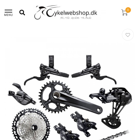
30 dages returret!
0
MENU
Hjem
/
Shimano XT 12 Speed MTB Geargruppe