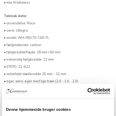
• klar til tubeless
Teknisk data:
• anvendelse: Race
• serie: Ultegra
• model: WH-R8170-C60-TL
• fælgmateriale: carbon
• fælgbredde/højde: 28 mm / 60 mm
• indvendig fælgbredde: 21 mm
• ETRTO: 21-622
• anbefalet dækbredde 25 mm - 32 mm
• eger: aero-eger med lige træk (2,0 - 1,6 - 2,0)
• antal eger: 24 stk
• egermønster: 2x krydset
• nippels: aluminium
Denne hjemmeside bruger cookies
• body: aluminium (anodiseret)