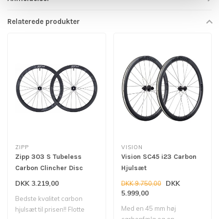
Relaterede produkter
ZIPP
VISION
Zipp 303 S Tubeless
Vision SC45 i23 Carbon
Carbon Clincher Disc
Hjulsæt
Hjulsæt
DKK 3.219,00
DKK
DKK 9.750,00
5.999,00
Bedste kvalitet carbon
Med en 45 mm høj
hjulsæt til prisen!! Flotte
carbonfælg og en