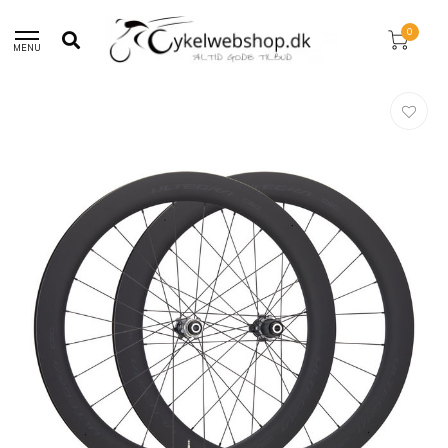
Fri fragt over 750,-
0
MENU
Hjem
/
Shimano Ultegra R8170 C60 Disc Racer Hjulsæt