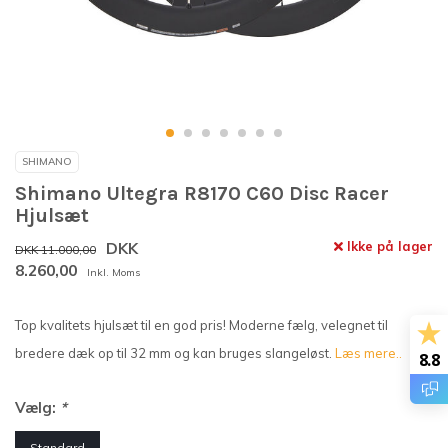
SHIMANO
Shimano Ultegra R8170 C60 Disc Racer
Hjulsæt
DKK
Ikke på lager
DKK 11.000,00
8.260,00
Inkl. Moms
Top kvalitets hjulsæt til en god pris! Moderne fælg, velegnet til
bredere dæk op til 32 mm og kan bruges slangeløst.
Læs mere..
8.8
Vælg:
*
Standard