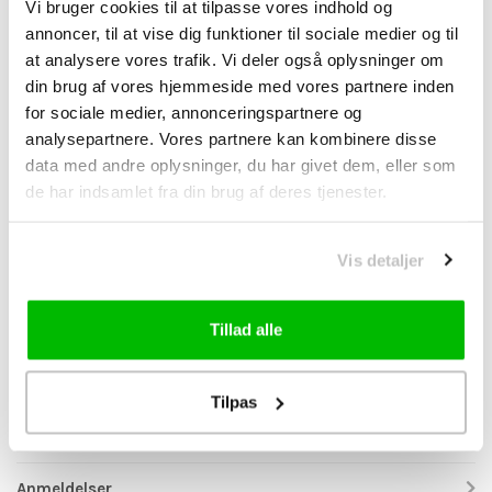
• aksel: aluminium (anodiseret)
Vi bruger cookies til at tilpasse vores indhold og
annoncer, til at vise dig funktioner til sociale medier og til
• freewheelbody: SHIMANO HG Spline L (stål)
at analysere vores trafik. Vi deler også oplysninger om
• kompatible kassetter: 8-/9-/10-gears SHIMANO/SRAM, 11-gears
din brug af vores hjemmeside med vores partnere inden
SHIMANO/SRAM vej, 11-trins SHIMANO MTB, 12-gears SHIMANO
for sociale medier, annonceringspartnere og
vej
analysepartnere. Vores partnere kan kombinere disse
• bremseskivemontering: Centerlås
data med andre oplysninger, du har givet dem, eller som
• Forhjulets installationsbredde: 12 x 100 mm (gennemgående
de har indsamlet fra din brug af deres tjenester.
aksel)
• monteringsbredde på baghjul: 12 x 142 mm (gennemgående
Vis detaljer
aksel)
• vægt: ca. 1649 g (forhjul ca. 738 g, baghjul ca. 911 g)
Tillad alle
Indeholder:
• 1 x SHIMANO Ultegra WH-R8170-C60-TL-F racerforhjul
Tilpas
• 1 x SHIMANO Ultegra WH-R8170-C60-TL-R racerbaghjul
Anmeldelser