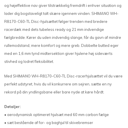
og højeffektive nav giver tilstrækkelig fremdrift i enhver situation og
lader dig bogstaveligt talt skære igennem vinden. SHIMANO WH-
R8170-C60-TL Disc-hjulsættet følger trenden med bredere
racerdæk med dets tubeless ready og 21 mm indvendige
fælgbredde. Kører du uden indvendig slange, får du gavn af mindre
rullemodstand, mere komfort og mere greb. Dobbelte butted eger
med en 1,6 mm tynd midtersektion giver hjulene høj sideværts
stivhed og lodret fleksibilitet.
Med SHIMANO WH-R8170-C60-TL Disc-racerhjulsættet vil du være
perfekt udstyret, hvis du vil konkurrere om sejren, sætte en ny
rekord på din yndlingsbane eller bare nyde at køre hårdt.
Detaljer:
• aerodynamisk optimeret hjulsæt med 60 mm carbon fælge
• sæt bestående af for- og baghjul til skivebremser