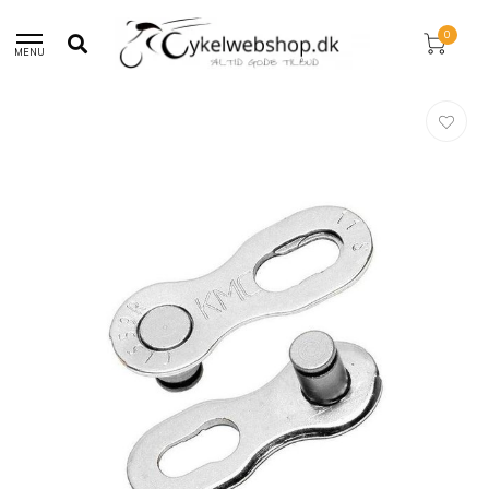
30 dages returret!
0
MENU
Hjem
/
Missing Link 11 Speed Sølv - 2 Sæt