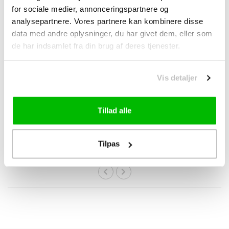
for sociale medier, annonceringspartnere og
analysepartnere. Vores partnere kan kombinere disse
data med andre oplysninger, du har givet dem, eller som
de har indsamlet fra din brug af deres tjenester.
Vis detaljer
KMC
KMC
KMC MissingLink
KMC MissingLink
Connector Tang
Remover Tang
Tillad alle
Den ideelle tang til
Med denne tang kan du
montering af din KMC eller
nemt fjerne din KMC eller
anden kæde med
anden kæde med
DKK 89,00
DKK 89,00
DKK 99,00
DKK 99,00
Tilpas
lukningslænker...
lukningslink. Ta..