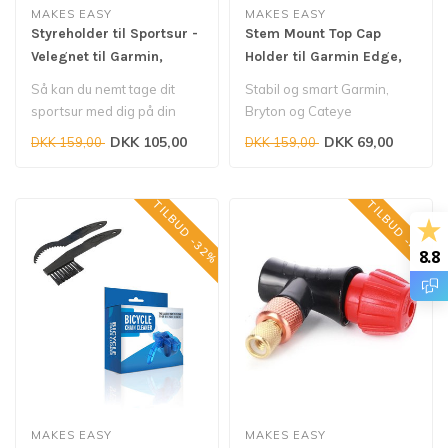
MAKES EASY
MAKES EASY
Styreholder til Sportsur -
Stem Mount Top Cap
Velegnet til Garmin,
Holder til Garmin Edge,
Polar, Suunto
Bryton og Cateye
Så kan du nemt tage dit
Stabil og smart Garmin,
sportsur med dig på din
Bryton og Cateye
cykel.
cykelcomputerholder...
DKK 105,00
DKK 69,00
DKK 159,00
DKK 159,00
TILBUD -32%
TILBUD -42%
8.8
MAKES EASY
MAKES EASY