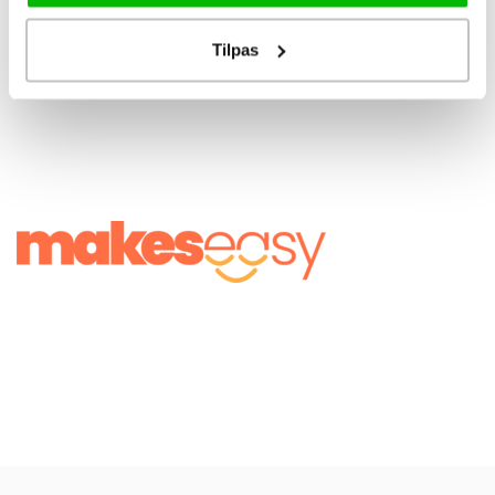
dækhåndtag kan du hurtigt
og effektivt udskifte dit ..
DKK 55,00
DKK 100,00
Tilpas