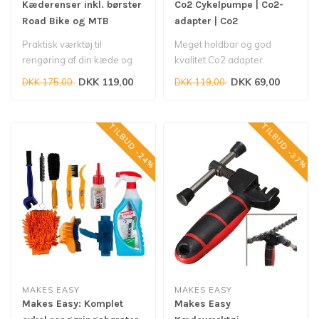
Kæderenser inkl. børster
Co2 Cykelpumpe | Co2-
Road Bike og MTB
adapter | Co2
pumpehoved justerbar |
Praktisk værktøj til
Meget holdbar og god
Mini-cykelpumpe - til
rengøring af din kæde og
kvalitet Co2 adapter.
16gr / 32gr co2 patroner
kassette
Velegnet til alle
DKK 119,00
DKK 69,00
DKK 175,00
DKK 119,00
gevindpatroner. Med..
TILBUD -24%
TILBUD -37%
MAKES EASY
MAKES EASY
Makes Easy: Komplet
Makes Easy