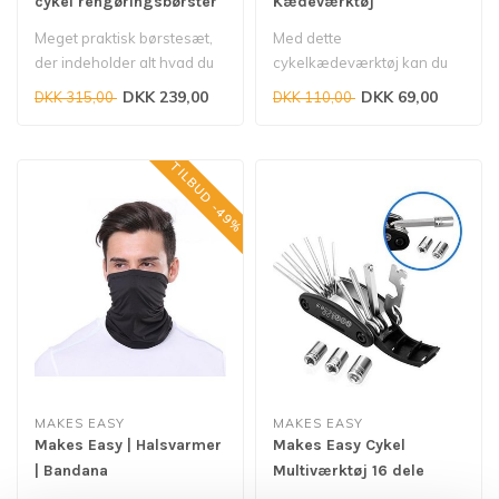
cykel rengøringsbørster
Kædeværktøj
pakke Cyclon kæde
Meget praktisk børstesæt,
Med dette
rengøringsmiddel +
der indeholder alt hvad du
cykelkædeværktøj kan du
smøremiddel 10 stk
behøver for virkelig at ..
forkorte eller reparere
DKK 239,00
DKK 69,00
DKK 315,00
DKK 110,00
næsten enhver kæd..
TILBUD -49%
MAKES EASY
MAKES EASY
Makes Easy | Halsvarmer
Makes Easy Cykel
| Bandana
Multiværktøj 16 dele