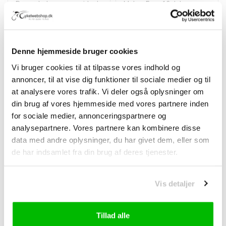
Denne halsvarmer er ideel
Makes Easy 16 dele
til de kolde dage. Sikrer at
Multiværktøj er specielt
din nakke er dejlig varm...
udviklet til cykler...
DKK 45,00
DKK 69,00
DKK 89,00
Denne hjemmeside bruger cookies
TILBUD -45%
Vi bruger cookies til at tilpasse vores indhold og
annoncer, til at vise dig funktioner til sociale medier og til
at analysere vores trafik. Vi deler også oplysninger om
din brug af vores hjemmeside med vores partnere inden
for sociale medier, annonceringspartnere og
analysepartnere. Vores partnere kan kombinere disse
data med andre oplysninger, du har givet dem, eller som
de har indsamlet fra din brug af deres tjenester.
MAKES EASY
Vis detaljer
Makes Easy dækjern |
dækhåndtag
Tillad alle
Med Makes Easy dækjern /