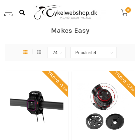
30 dages returret!
0
MENU
Hjem
/
Brands
/
Makes Easy
Makes Easy
TILBUD -34%
TILBUD -57%