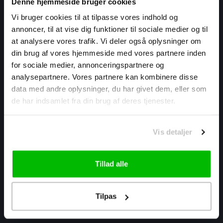
Denne hjemmeside bruger cookies
Vi bruger cookies til at tilpasse vores indhold og
annoncer, til at vise dig funktioner til sociale medier og til
at analysere vores trafik. Vi deler også oplysninger om
din brug af vores hjemmeside med vores partnere inden
for sociale medier, annonceringspartnere og
Cykelwebshop.dk er din online cykelforretning. Vi har et stort
analysepartnere. Vores partnere kan kombinere disse
udvalg af alt indenfor cykler, tilbehør, udstyr og reservedele.
data med andre oplysninger, du har givet dem, eller som
Alle produkter er af god kvalitet til skarpe priser.
de har indsamlet fra din brug af deres tjenester.
Warmtekrachtstraat 3
Vis detaljer
8094 SE
Hattemerbroek, Holland
Tillad alle
info@cykelwebshop.dk
Tilpas