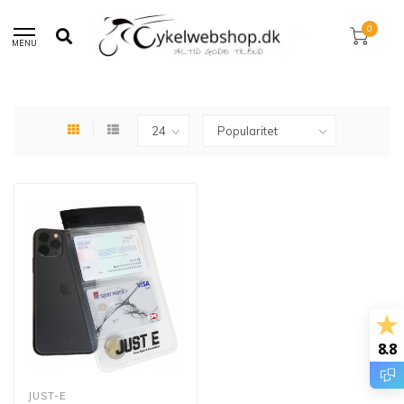
30 dages returret!
0
MENU
Hjem
/
Brands
/
Just-E
8.8
JUST-E