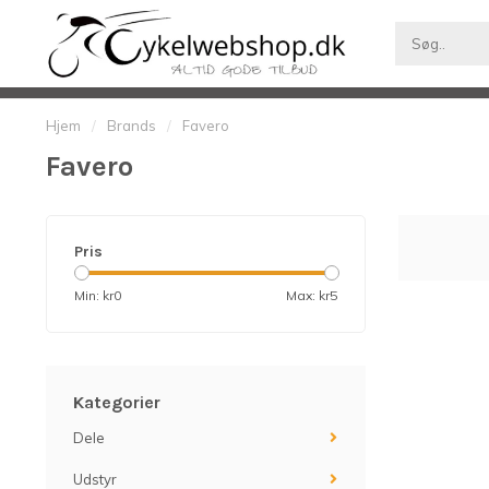
Hjem
Dele
Uds
30 dages returret!
Hjem
/
Brands
/
Favero
Favero
Pris
Min: kr
0
Max: kr
5
Kategorier
Dele
Udstyr