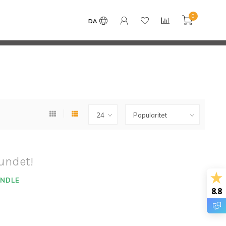
D
Kontakt
Brands
0
DA
Nøje udvalgte produkter af bedste kvalitet
undet!
ANDLE
8.8