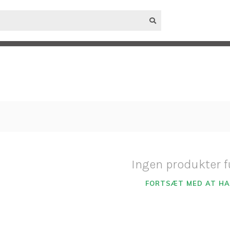
tyr
Vedligeholdelse
Beklædning
Energi
TILBU
Fri fragt over 750,-
Ingen produkter f
FORTSÆT MED AT H